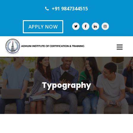
+91 9847344515
APPLY NOW
Typography